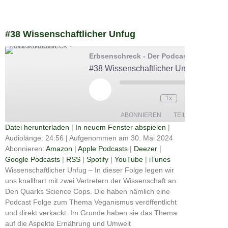
#38 Wissenschaftlicher Unfug
Erbsenschreck - Der Podcast
#38 Wissenschaftlicher Unfug
Play
Episode
00:00
1x
/
24:56
ABONNIEREN
TEILEN
Datei herunterladen
|
In neuem Fenster abspielen
|
Audiolänge: 24:56
|
Aufgenommen am 30. Mai 2024
Apple
TEILEN
Amazon
Deezer
Podcasts
Abonnieren:
Amazon
|
Apple Podcasts
|
Deezer
|
Google
Google Podcasts
|
RSS
|
Spotify
|
YouTube
|
iTunes
RSS
Spotify
Podcasts
LINK
Wissenschaftlicher Unfug – In dieser Folge legen wir
YouTube
iTunes
uns knallhart mit zwei Vertretern der Wissenschaft an.
EMBED
Den Quarks Science Cops. Die haben nämlich eine
RSS FEED
Podcast Folge zum Thema Veganismus veröffentlicht
und direkt verkackt. Im Grunde haben sie das Thema
auf die Aspekte Ernährung und Umwelt