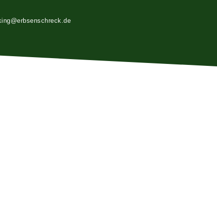
king@erbsenschreck.de