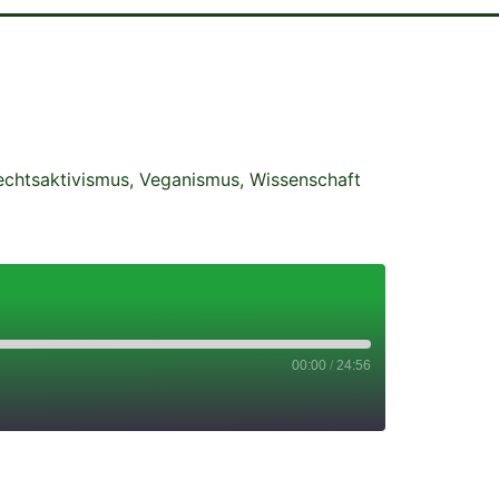
echtsaktivismus
,
Veganismus
,
Wissenschaft
00:00
/
24:56
Deezer