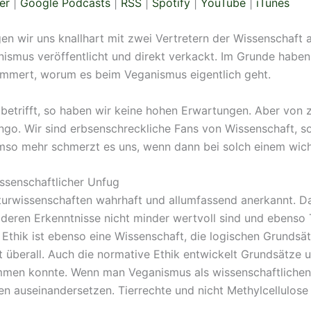
er
|
Google Podcasts
|
RSS
|
Spotify
|
YouTube
|
iTunes
RSS
iTunes
gen wir uns knallhart mit zwei Vertretern der Wissenschaft 
smus veröffentlicht und direkt verkackt. Im Grunde haben
mmert, worum es beim Veganismus eigentlich geht.
 betrifft, so haben wir keine hohen Erwartungen. Aber von 
ingo. Wir sind erbsenschreckliche Fans von Wissenschaft, so
so mehr schmerzt es uns, wenn dann bei solch einem wicht
ssenschaftlicher Unfug
aturwissenschaften wahrhaft und allumfassend anerkannt. D
 deren Erkenntnisse nicht minder wertvoll sind und ebenso 
Ethik ist ebenso eine Wissenschaft, die logischen Grundsätz
 überall. Auch die normative Ethik entwickelt Grundsätze u
ommen konnte. Wenn man Veganismus als wissenschaftlichen 
 auseinandersetzen. Tierrechte und nicht Methylcellulose 