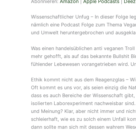
Abonnieren:
Amazon
|
Apple Podcasts
|
Deez
Google Podcasts
LINK
YouTube
Wissenschaftlicher Unfug – In dieser Folge le
EMBED
nämlich eine Podcast Folge zum Thema Vegani
RSS FEED
und Umwelt heruntergebrochen und ausgekla
Was einen handelsüblichen anti veganen Troll
mehr gehofft, als auf das bekannte Bullshit B
fühlender Lebewesen vorangetrieben wird. Um
Ethik kommt nicht aus dem Reagenzglas – Wi
Oft kommt es uns vor, als seien einzig die N
dass es auch Bereiche der Wissenschaft gibt,
isolierten Laborexperiment nachweisbar sind. 
und Meinung? Klar, aber nicht immer und nicht
schleierhaft, wie es zu solch einem Unfall k
dann sollte man sich mit dessen wahrem Wesen