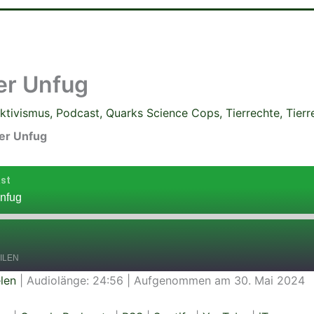
er Unfug
ktivismus
,
Podcast
,
Quarks Science Cops
,
Tierrechte
,
Tierr
er Unfug
ast
Unfug
ILEN
len
|
Audiolänge: 24:56
|
Aufgenommen am 30. Mai 2024
Apple Podcasts