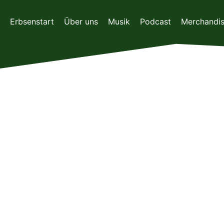
Zum
Inhalt
Erbsenstart
Über uns
Musik
Podcast
Merchandi
springen