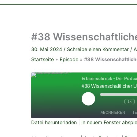
#38 Wissenschaftlich
30. Mai 2024
/
Schreibe einen Kommentar
/
A
Startseite
»
Episode
»
#38 Wissenschaftlich
Erbsenschreck - Der Podc
#38 Wissenschaftlicher 
Play
Episode
1x
ABONNIEREN
TE
Datei herunterladen
|
In neuem Fenster abspie
TEILEN
Amazon