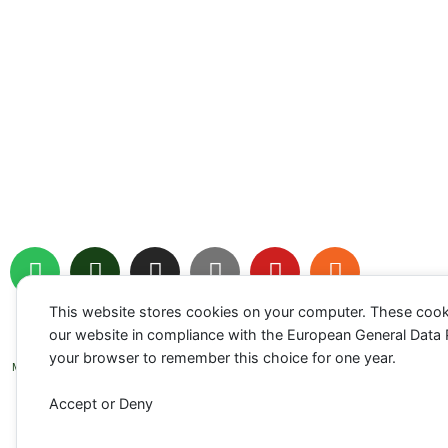
S
P
I
Y
Y
R
p
o
n
o
o
s
o
d
s
u
u
s
This website stores cookies on your computer. These cook
t
c
t
t
t
Impressum
Datenschutz
Cookie-Richtlinien (EU)
our website in compliance with the European General Data Pro
Kontakt: info@erbsenschreck.de
i
a
a
u
u
your browser to remember this choice for one year.
♥
Made with
for animals
f
s
g
b
b
y
t
r
e
e
Accept or Deny
a