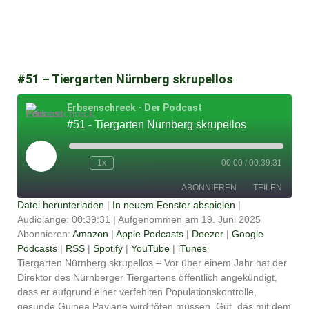
#51 – Tiergarten Nürnberg skrupellos
Erbsenschreck - Der Podcast
#51 - Tiergarten Nürnberg skrupellos
Play
Episode
1x
00:00
/
00:39:31
ABONNIEREN
TEILEN
Datei herunterladen
|
In neuem Fenster abspielen
|
Audiolänge: 00:39:31
|
Aufgenommen am 19. Juni 2025
TEILEN
Amazon
Apple Podcasts
Abonnieren:
Amazon
|
Apple Podcasts
|
Deezer
|
Google
Podcasts
|
RSS
|
Spotify
|
YouTube
|
iTunes
Deezer
Google Podcasts
LINK
Tiergarten Nürnberg skrupellos – Vor über einem Jahr hat der
RSS
Spotify
Direktor des Nürnberger Tiergartens öffentlich angekündigt,
EMBED
YouTube
iTunes
dass er aufgrund einer verfehlten Populationskontrolle,
gesunde Guinea Paviane wird töten müssen. Gut, das mit dem