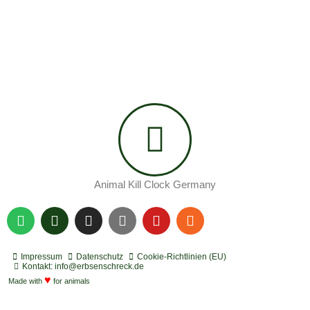
Animal Kill Clock Germany
S
P
I
Y
Y
R
p
o
n
o
o
s
o
d
s
u
u
s
t
c
t
t
t
Impressum
Datenschutz
Cookie-Richtlinien (EU)
i
a
a
u
u
Kontakt: info@erbsenschreck.de
f
♥
s
g
b
b
Made with
for animals
y
t
r
e
e