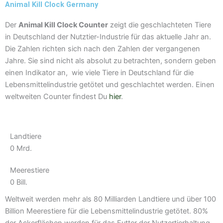
a
Animal Kill Clock Germany
m
Der
Animal Kill Clock Counter
zeigt die geschlachteten Tiere
in Deutschland der Nutztier-Industrie für das aktuelle Jahr an.
Die Zahlen richten sich nach den Zahlen der vergangenen
Jahre. Sie sind nicht als absolut zu betrachten, sondern geben
einen Indikator an, wie viele Tiere in Deutschland für die
Lebensmittelindustrie getötet und geschlachtet werden. Einen
weltweiten Counter findest Du
hier
.
Landtiere
0
Mrd.
Meerestiere
0
Bill.
Weltweit werden mehr als 80 Milliarden Landtiere und über 100
Billion Meerestiere für die Lebensmittelindustrie getötet. 80%
der Ackerflächen werden für das Futter der Nutzertierhaltung