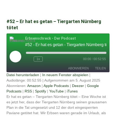
#52 – Er hat es getan – Tiergarten Nürnberg
tötet
Erbsenschreck - Der Podcast
#52 - Er hat es getan - Tiergarten Nürnberg tötet
Play
Episode
1x
00:00
/
00:52:55
ABONNIEREN
TEILEN
Datei herunterladen
|
In neuem Fenster abspielen
|
Audiolänge: 00:52:55
|
Aufgenommen am 5. August 2025
TEILEN
Amazon
Apple Podcasts
Abonnieren:
Amazon
|
Apple Podcasts
|
Deezer
|
Google
Podcasts
|
RSS
|
Spotify
|
YouTube
|
iTunes
Deezer
Google Podcasts
LINK
Er hat es getan – Tiergarten Nürnberg tötet – Eine Woche ist
RSS
Spotify
es jetzt her, dass der Tiergarten Nürnberg seinen grausamen
EMBED
YouTube
iTunes
Plan in die Tat umgesetzt und 12 der dort eingesperrten
Paviane getötet hat. Wir Erbsen waren gerade im Urlaub, als
RSS FEED