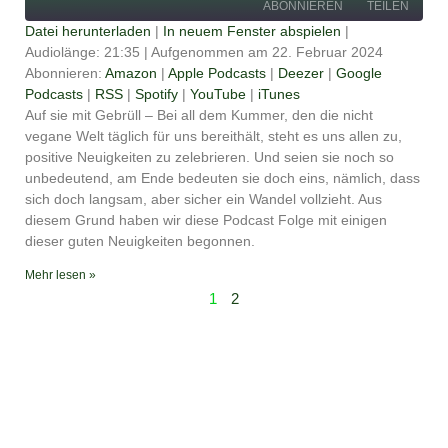
ABONNIEREN
TEILEN
Datei herunterladen
|
In neuem Fenster abspielen
|
Audiolänge: 21:35
|
Aufgenommen am 22. Februar 2024
TEILEN
Amazon
Apple Podcasts
Abonnieren:
Amazon
|
Apple Podcasts
|
Deezer
|
Google
Podcasts
|
RSS
|
Spotify
|
YouTube
|
iTunes
Deezer
Google Podcasts
LINK
Auf sie mit Gebrüll – Bei all dem Kummer, den die nicht
RSS
Spotify
vegane Welt täglich für uns bereithält, steht es uns allen zu,
EMBED
YouTube
iTunes
positive Neuigkeiten zu zelebrieren. Und seien sie noch so
unbedeutend, am Ende bedeuten sie doch eins, nämlich, dass
RSS FEED
sich doch langsam, aber sicher ein Wandel vollzieht. Aus
diesem Grund haben wir diese Podcast Folge mit einigen
dieser guten Neuigkeiten begonnen.
Mehr lesen »
1
2