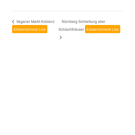
Veganer Markt Koblenz
Nürnberg Schließung aller
Erbsenschreck Live
Schlachthäuser
Erbsenschreck Live