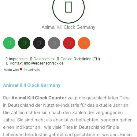
Animal Kill Clock Germany
S
P
I
Y
Y
R
p
o
n
o
o
s
o
d
s
u
u
s
t
c
t
t
t
Impressum
Datenschutz
Cookie-Richtlinien (EU)
i
a
a
u
u
Kontakt: info@erbsenschreck.de
f
♥
s
g
b
b
Made with
for animals
y
t
r
e
e
a
Animal Kill Clock Germany
m
Der
Animal Kill Clock Counter
zeigt die geschlachteten Tiere
in Deutschland der Nutztier-Industrie für das aktuelle Jahr an.
Die Zahlen richten sich nach den Zahlen der vergangenen
Jahre. Sie sind nicht als absolut zu betrachten, sondern geben
einen Indikator an, wie viele Tiere in Deutschland für die
Lebensmittelindustrie getötet und geschlachtet werden. Einen