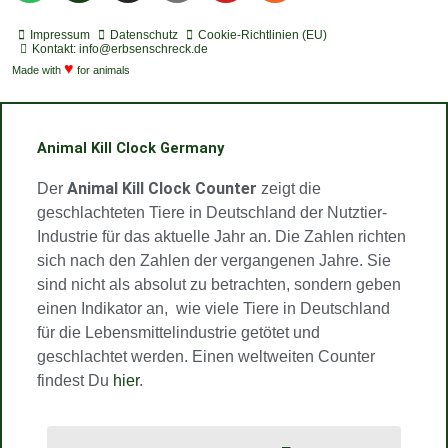
o
d
s
u
u
s
t
c
t
t
t
Impressum
Datenschutz
Cookie-Richtlinien (EU)
i
a
a
u
u
Kontakt: info@erbsenschreck.de
f
♥
s
g
b
b
Made with
for animals
y
t
r
e
e
a
m
Animal Kill Clock Germany
Animal Kill Clock Counter
Der
zeigt die
geschlachteten Tiere in Deutschland der Nutztier-
Industrie für das aktuelle Jahr an. Die Zahlen richten
sich nach den Zahlen der vergangenen Jahre. Sie
sind nicht als absolut zu betrachten, sondern geben
einen Indikator an, wie viele Tiere in Deutschland
für die Lebensmittelindustrie getötet und
geschlachtet werden. Einen weltweiten Counter
findest Du
hier
.