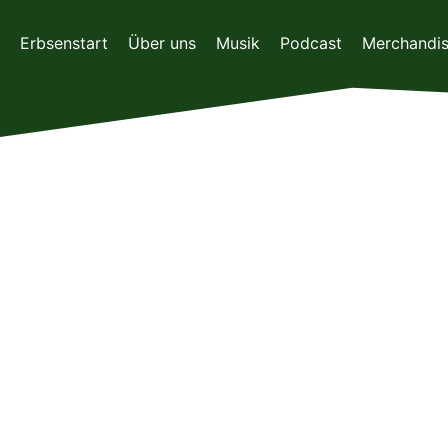
Zum
Inhalt
Erbsenstart
Über uns
Musik
Podcast
Merchandi
springen