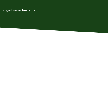
king@erbsenschreck.de