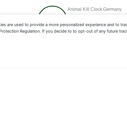
Animal Kill Clock Germany
ies are used to provide a more personalized experience and to tr
tection Regulation. If you decide to to opt-out of any future track
ere in Deutschland der Nutztier-Industrie für das aktuelle J
 absolut zu betrachten, sondern geben einen Indikator an, 
erden. Einen weltweiten Counter findest Du
hier
.
Meerestiere