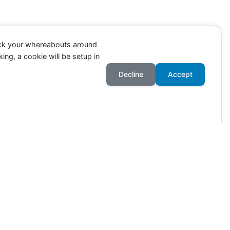
ack your whereabouts around
ing, a cookie will be setup in
Decline
Accept
ahr an. Die Zahlen richten sich
wie viele Tiere in Deutschland