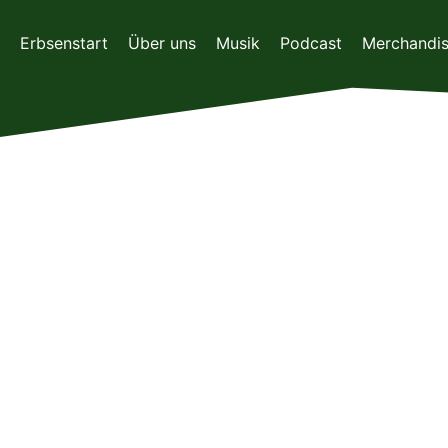
Zum
Inhalt
Erbsenstart
Über uns
Musik
Podcast
Merchandi
springen