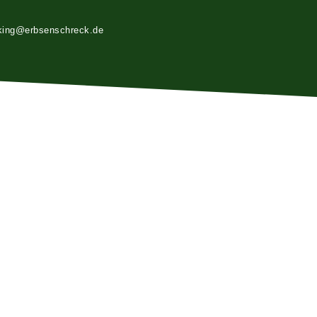
king@erbsenschreck.de