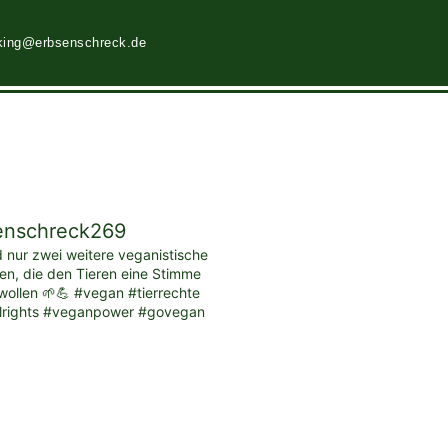
king@erbsenschreck.de
enschreck269
d nur zwei weitere veganistische
ten, die den Tieren eine Stimme
ollen 🌱💪 #vegan #tierrechte
lrights #veganpower #govegan