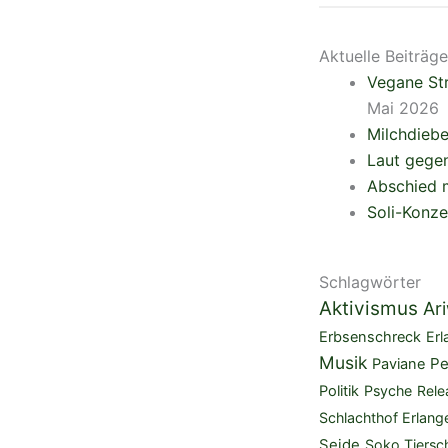
Aktuelle Beiträge
Vegane Str
Mai 2026
Milchdieb
Laut gegen
Abschied m
Soli-Konze
Schlagwörter
Aktivismus
Ar
Erbsenschreck
Erl
Musik
Pe
Paviane
Politik
Psyche
Rele
Schlachthof Erlang
Seide
Soko Tiersc