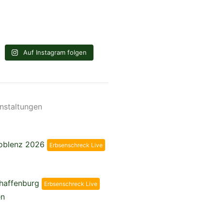
Auf Instagram folgen
nstaltungen
Koblenz 2026
Erbsenschreck Live
chaffenburg
Erbsenschreck Live
en