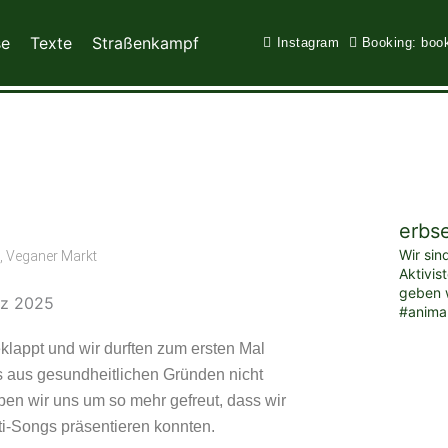
se
Texte
Straßenkampf
Instagram
Booking: boo
erbs
Wir sin
,
Veganer Markt
Aktivis
geben w
#anima
klappt und wir durften zum ersten Mal
es aus gesundheitlichen Gründen nicht
en wir uns um so mehr gefreut, dass wir
ti-Songs präsentieren konnten.