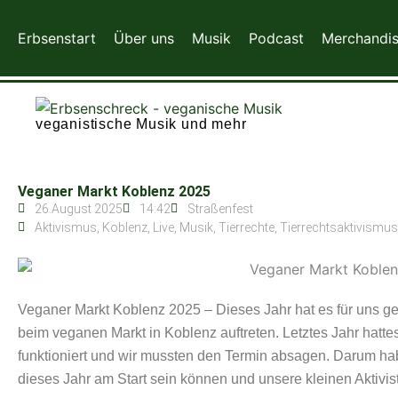
Zum
Inhalt
Erbsenstart
Über uns
Musik
Podcast
Merchandi
springen
veganistische Musik und mehr
Veganer Markt Koblenz 2025
26.August 2025
14:42
Straßenfest
Aktivismus
,
Koblenz
,
Live
,
Musik
,
Tierrechte
,
Tierrechtsaktivismus
Veganer Markt Koblenz 2025 – Dieses Jahr hat es für uns ge
beim veganen Markt in Koblenz auftreten. Letztes Jahr hatt
funktioniert und wir mussten den Termin absagen. Darum hab
dieses Jahr am Start sein können und unsere kleinen Aktivis