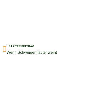
Zurück
LETZTER BEITRAG
Wenn Schweigen lauter weint