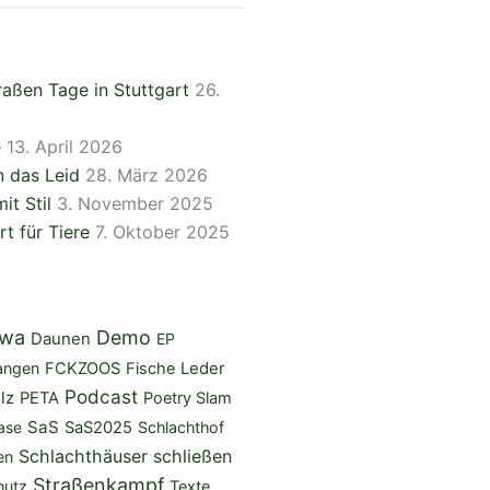
aßen Tage in Stuttgart
26.
e
13. April 2026
 das Leid
28. März 2026
it Stil
3. November 2025
rt für Tiere
7. Oktober 2025
iwa
Demo
Daunen
EP
angen
FCKZOOS
Fische
Leder
Podcast
lz
PETA
Poetry Slam
SaS
ase
SaS2025
Schlachthof
Schlachthäuser schließen
en
Straßenkampf
hutz
Texte