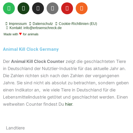
S
P
I
Y
Y
R
p
o
n
o
o
s
o
d
s
u
u
s
t
c
t
t
t
Impressum
Datenschutz
Cookie-Richtlinien (EU)
i
a
a
u
u
Kontakt: info@erbsenschreck.de
f
♥
s
g
b
b
Made with
for animals
y
t
r
e
e
a
Animal Kill Clock Germany
m
Der
Animal Kill Clock Counter
zeigt die geschlachteten Tiere
in Deutschland der Nutztier-Industrie für das aktuelle Jahr an.
Die Zahlen richten sich nach den Zahlen der vergangenen
Jahre. Sie sind nicht als absolut zu betrachten, sondern geben
einen Indikator an, wie viele Tiere in Deutschland für die
Lebensmittelindustrie getötet und geschlachtet werden. Einen
weltweiten Counter findest Du
hier
.
Landtiere