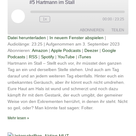
#5 Hartmann im Stall
Play
Episode
1x
00:00
/
23:25
ABONNIEREN
TEILEN
Datei herunterladen
|
In neuem Fenster abspielen
|
Audiolänge: 23:25
|
Aufgenommen am 3. September 2023
TEILEN
Amazon
Apple Podcasts
Abonnieren:
Amazon
|
Apple Podcasts
|
Deezer
|
Google
Podcasts
|
RSS
|
Spotify
|
YouTube
|
iTunes
Deezer
Google Podcasts
LINK
Hartmann im Stall – Stellt euch vor, ihr müsstet den ganzen
RSS
Spotify
Tag an ein und derselben Stelle stehen. Und auch am Tag
EMBED
YouTube
iTunes
darauf und an jedem weiteren Tag ebenfalls. Hinter euch ein
unbekanntes Geräusch, aber ihr könnt euch nicht umdrehen.
RSS FEED
Eure Haut am Hals ist wund und schmerzt und noch dazu
kämpft ihr mit dem Gestank, der euch umgibt, der gemeiner
Weise von den Exkrementen herrührt, in denen ihr steht. Nicht
so geil, oder? Man könnte fast sagen: Folter.
Mehr lesen »