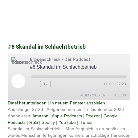
#8 Skandal im Schlachtbetrieb
Erbsenschreck - Der Podcast
#8 Skandal im Schlachtbetrieb
Play
Episode
1x
00:00
/
27:23
ABONNIEREN
TEILEN
Datei herunterladen
|
In neuem Fenster abspielen
|
Audiolänge: 27:23
|
Aufgenommen am 17. September 2023
TEILEN
Amazon
Apple Podcasts
Abonnieren:
Amazon
|
Apple Podcasts
|
Deezer
|
Google
Podcasts
|
RSS
|
Spotify
|
YouTube
|
iTunes
Deezer
Google Podcasts
LINK
Skandal im Schlachtbetrieb – Man fragt sich ja grundsätzlich,
RSS
Spotify
wie es Menschen fertigbringen können, unschuldige Tierkinder
EMBED