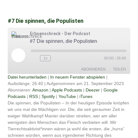
#7 Die spinnen, die Populisten
Erbsenschreck - Der Podcast
#7 Die spinnen, die Populisten
Play
Episode
1x
00:00
/
26:40
ABONNIEREN
TEILEN
Datei herunterladen
|
In neuem Fenster abspielen
|
Audiolänge: 26:40
|
Aufgenommen am 21. September 2023
TEILEN
Amazon
Apple Podcasts
Abonnieren:
Amazon
|
Apple Podcasts
|
Deezer
|
Google
Podcasts
|
RSS
|
Spotify
|
YouTube
|
iTunes
Deezer
Google Podcasts
LINK
Die spinnen, die Populisten – In der heutigen Episode knöpfen
RSS
Spotify
wir uns mal die Mächtigen vor. Die, die seit geraumer Zeit in
EMBED
YouTube
iTunes
ewiger Wahlkampf Manier darüber streiten, wer am aller
wenigsten den Menschen das Fleisch verbieten will. Wir
RSS FEED
Tierrechtsaktivist*innen wären ja wohl die ersten, die „hurra“
schreien würden, wenn aus irgendeiner Richtung des