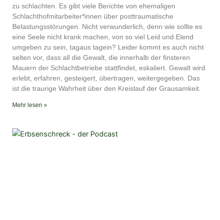
YouTube
iTunes
zu schlachten. Es gibt viele Berichte von ehemaligen
Schlachthofmitarbeiter*innen über posttraumatische
RSS FEED
Belastungsstörungen. Nicht verwunderlich, denn wie sollte es
eine Seele nicht krank machen, von so viel Leid und Elend
umgeben zu sein, tagaus tagein? Leider kommt es auch nicht
selten vor, dass all die Gewalt, die innerhalb der finsteren
Mauern der Schlachtbetriebe stattfindet, eskaliert. Gewalt wird
erlebt, erfahren, gesteigert, übertragen, weitergegeben. Das
ist die traurige Wahrheit über den Kreislauf der Grausamkeit.
Mehr lesen »