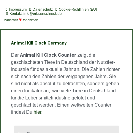
o
d
s
u
u
s
t
c
t
t
t
Impressum
Datenschutz
Cookie-Richtlinien (EU)
i
a
a
u
u
Kontakt: info@erbsenschreck.de
f
♥
s
g
b
b
Made with
for animals
y
t
r
e
e
a
m
Animal Kill Clock Germany
Animal Kill Clock Counter
Der
zeigt die
geschlachteten Tiere in Deutschland der Nutztier-
Industrie für das aktuelle Jahr an. Die Zahlen richten
sich nach den Zahlen der vergangenen Jahre. Sie
sind nicht als absolut zu betrachten, sondern geben
einen Indikator an, wie viele Tiere in Deutschland
für die Lebensmittelindustrie getötet und
geschlachtet werden. Einen weltweiten Counter
findest Du
hier
.