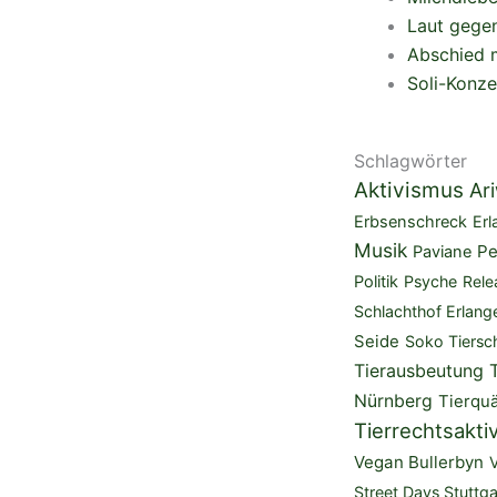
Laut gegen
Abschied m
Soli-Konze
Schlagwörter
Aktivismus
Ar
Erbsenschreck
Erl
Musik
Pe
Paviane
Politik
Psyche
Rele
Schlachthof Erlang
Seide
Soko Tiersc
Tierausbeutung
Nürnberg
Tierquä
Tierrechtsakti
Vegan Bullerbyn
Street Days Stuttga