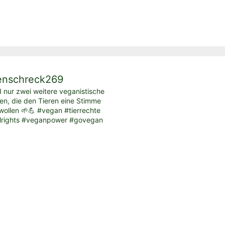
enschreck269
d nur zwei weitere veganistische
ten, die den Tieren eine Stimme
ollen 🌱💪 #vegan #tierrechte
lrights #veganpower #govegan