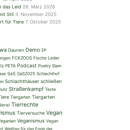
 das Leid
28. März 2026
it Stil
3. November 2025
rt für Tiere
7. Oktober 2025
iwa
Demo
Daunen
EP
angen
FCKZOOS
Fische
Leder
Podcast
lz
PETA
Poetry Slam
SaS
ase
SaS2025
Schlachthof
Schlachthäuser schließen
en
Straßenkampf
hutz
Texte
Tiere
Tiergarten
Tiergarten
Tierrechte
lerei
vismus
Vegan
Tierversuche
Veganismus
Veganien
Vegan
rt
Welttag für das Ende der