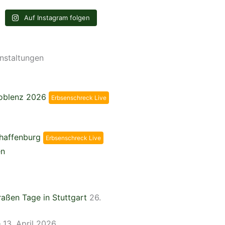
Auf Instagram folgen
nstaltungen
Koblenz 2026
Erbsenschreck Live
chaffenburg
Erbsenschreck Live
en
aßen Tage in Stuttgart
26.
e
13. April 2026