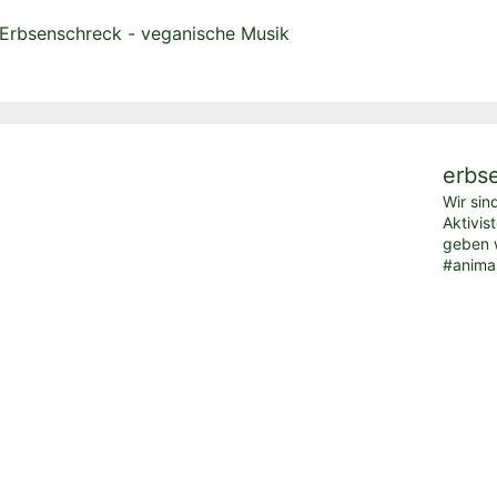
erbs
Wir sin
Aktivis
geben w
#anima