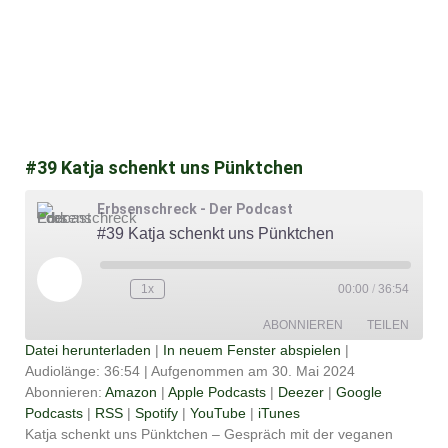
#39 Katja schenkt uns Pünktchen
Erbsenschreck - Der Podcast
#39 Katja schenkt uns Pünktchen
Play
Episode
1x
00:00
/
36:54
ABONNIEREN
TEILEN
Datei herunterladen
|
In neuem Fenster abspielen
|
Audiolänge: 36:54
|
Aufgenommen am 30. Mai 2024
TEILEN
Amazon
Apple Podcasts
Abonnieren:
Amazon
|
Apple Podcasts
|
Deezer
|
Google
Podcasts
|
RSS
|
Spotify
|
YouTube
|
iTunes
Deezer
Google Podcasts
LINK
Katja schenkt uns Pünktchen – Gespräch mit der veganen
RSS
Spotify