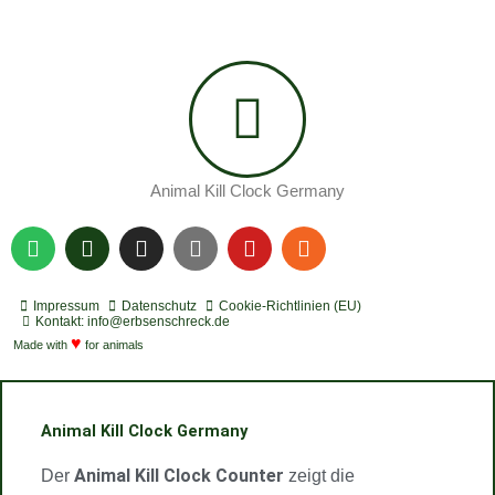
Animal Kill Clock Germany
S
P
I
Y
Y
R
p
o
n
o
o
s
o
d
s
u
u
s
t
c
t
t
t
Impressum
Datenschutz
Cookie-Richtlinien (EU)
i
a
a
u
u
Kontakt: info@erbsenschreck.de
f
♥
s
g
b
b
Made with
for animals
y
t
r
e
e
a
m
Animal Kill Clock Germany
Animal Kill Clock Counter
Der
zeigt die