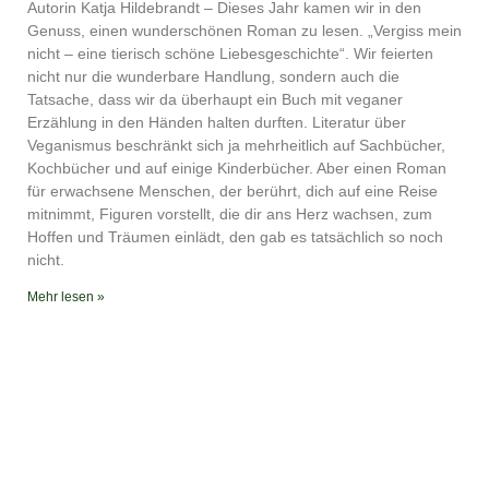
Autorin Katja Hildebrandt – Dieses Jahr kamen wir in den
EMBED
YouTube
iTunes
Genuss, einen wunderschönen Roman zu lesen. „Vergiss mein
nicht – eine tierisch schöne Liebesgeschichte“. Wir feierten
RSS FEED
nicht nur die wunderbare Handlung, sondern auch die
Tatsache, dass wir da überhaupt ein Buch mit veganer
Erzählung in den Händen halten durften. Literatur über
Veganismus beschränkt sich ja mehrheitlich auf Sachbücher,
Kochbücher und auf einige Kinderbücher. Aber einen Roman
für erwachsene Menschen, der berührt, dich auf eine Reise
mitnimmt, Figuren vorstellt, die dir ans Herz wachsen, zum
Hoffen und Träumen einlädt, den gab es tatsächlich so noch
nicht.
Mehr lesen »