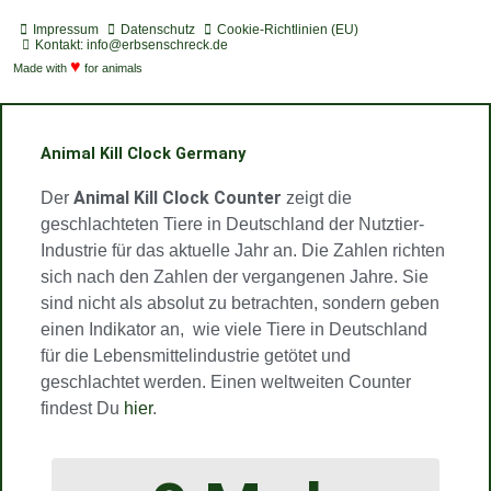
o
d
s
u
u
s
t
c
t
t
t
Impressum
Datenschutz
Cookie-Richtlinien (EU)
i
a
a
u
u
Kontakt: info@erbsenschreck.de
f
♥
s
g
b
b
Made with
for animals
y
t
r
e
e
a
m
Animal Kill Clock Germany
Animal Kill Clock Counter
Der
zeigt die
geschlachteten Tiere in Deutschland der Nutztier-
Industrie für das aktuelle Jahr an. Die Zahlen richten
sich nach den Zahlen der vergangenen Jahre. Sie
sind nicht als absolut zu betrachten, sondern geben
einen Indikator an, wie viele Tiere in Deutschland
für die Lebensmittelindustrie getötet und
geschlachtet werden. Einen weltweiten Counter
findest Du
hier
.