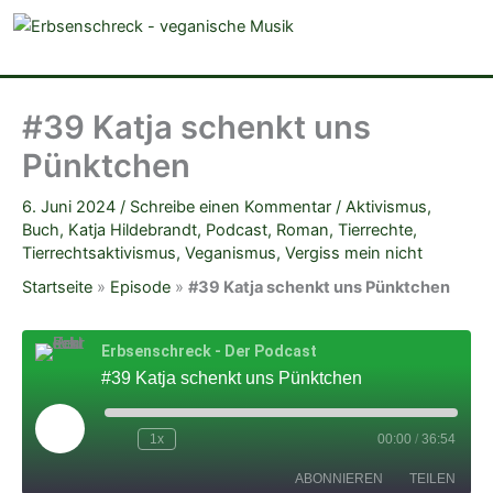
veganistische Musik und mehr
#39 Katja schenkt uns
Pünktchen
6. Juni 2024
/
Schreibe einen Kommentar
/
Aktivismus
,
Buch
,
Katja Hildebrandt
,
Podcast
,
Roman
,
Tierrechte
,
Tierrechtsaktivismus
,
Veganismus
,
Vergiss mein nicht
Startseite
»
Episode
»
#39 Katja schenkt uns Pünktchen
Erbsenschreck - Der Podcast
#39 Katja schenkt uns Pünktchen
Play
Episode
1x
00:00
/
36:54
ABONNIEREN
TEILEN