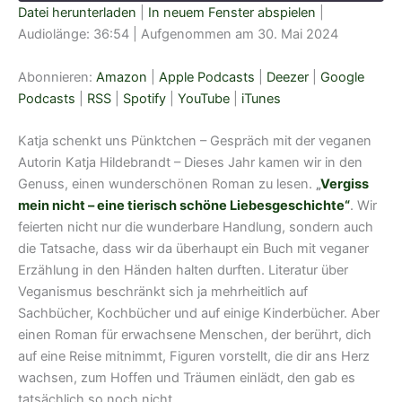
Datei herunterladen
|
In neuem Fenster abspielen
|
Audiolänge: 36:54
|
Aufgenommen am 30. Mai 2024
TEILEN
Amazon
Apple Podcasts
Deezer
Google Podcasts
Abonnieren:
Amazon
|
Apple Podcasts
|
Deezer
|
Google
LINK
RSS
Spotify
Podcasts
|
RSS
|
Spotify
|
YouTube
|
iTunes
EMBED
YouTube
iTunes
Katja schenkt uns Pünktchen – Gespräch mit der veganen
RSS FEED
Autorin Katja Hildebrandt – Dieses Jahr kamen wir in den
Genuss, einen wunderschönen Roman zu lesen.
„
Vergiss
mein nicht – eine tierisch schöne Liebesgeschichte“
. Wir
feierten nicht nur die wunderbare Handlung, sondern auch
die Tatsache, dass wir da überhaupt ein Buch mit veganer
Erzählung in den Händen halten durften. Literatur über
Veganismus beschränkt sich ja mehrheitlich auf
Sachbücher, Kochbücher und auf einige Kinderbücher. Aber
einen Roman für erwachsene Menschen, der berührt, dich
auf eine Reise mitnimmt, Figuren vorstellt, die dir ans Herz
wachsen, zum Hoffen und Träumen einlädt, den gab es
tatsächlich so noch nicht.