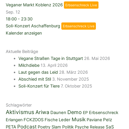
Veganer Markt Koblenz 2026
Erbsenschreck Live
Sep.
12
18:00
-
23:30
Soli-Konzert Aschaffenburg
Erbsenschreck Live
Kalender anzeigen
Aktuelle Beiträge
Vegane Straßen Tage in Stuttgart
26. Mai 2026
Milchdiebe
13. April 2026
Laut gegen das Leid
28. März 2026
Abschied mit Stil
3. November 2025
Soli-Konzert für Tiere
7. Oktober 2025
Schlagwörter
Aktivismus
Ariwa
Demo
Daunen
EP
Erbsenschreck
Musik
Pelz
Erlangen
FCKZOOS
Fische
Leder
Paviane
Podcast
SaS
PETA
Poetry Slam
Politik
Psyche
Release