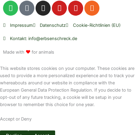
S
P
I
Y
Y
R
p
o
n
o
o
s
o
d
s
u
u
s
t
c
t
t
t
Impressum
Datenschutz
Cookie-Richtlinien (EU)
i
a
a
u
u
Kontakt: info@erbsenschreck.de
f
s
g
b
b
y
t
r
e
e
♥
Made with
for animals
a
m
This website stores cookies on your computer. These cookies are
used to provide a more personalized experience and to track your
whereabouts around our website in compliance with the
European General Data Protection Regulation. If you decide to to
opt-out of any future tracking, a cookie will be setup in your
browser to remember this choice for one year.
Accept or Deny