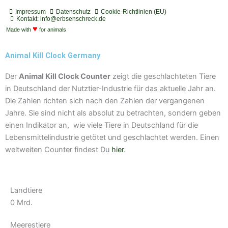
o
d
s
u
u
s
t
c
t
t
t
Impressum
Datenschutz
Cookie-Richtlinien (EU)
i
a
a
u
u
Kontakt: info@erbsenschreck.de
f
♥
s
g
b
b
Made with
for animals
y
t
r
e
e
a
Animal Kill Clock Germany
m
Der
Animal Kill Clock Counter
zeigt die geschlachteten Tiere
in Deutschland der Nutztier-Industrie für das aktuelle Jahr an.
Die Zahlen richten sich nach den Zahlen der vergangenen
Jahre. Sie sind nicht als absolut zu betrachten, sondern geben
einen Indikator an, wie viele Tiere in Deutschland für die
Lebensmittelindustrie getötet und geschlachtet werden. Einen
weltweiten Counter findest Du
hier
.
Landtiere
0
Mrd.
Meerestiere