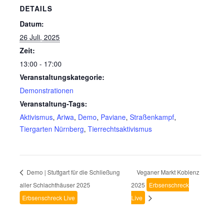
DETAILS
Datum:
26 Juli, 2025
Zeit:
13:00 - 17:00
Veranstaltungskategorie:
Demonstrationen
Veranstaltung-Tags:
Aktivismus
,
Ariwa
,
Demo
,
Paviane
,
Straßenkampf
,
Tiergarten Nürnberg
,
Tierrechtsaktivismus
Demo | Stuttgart für die Schließung
Veganer Markt Koblenz
aller Schlachthäuser 2025
2025
Erbsenschreck
Erbsenschreck Live
Live