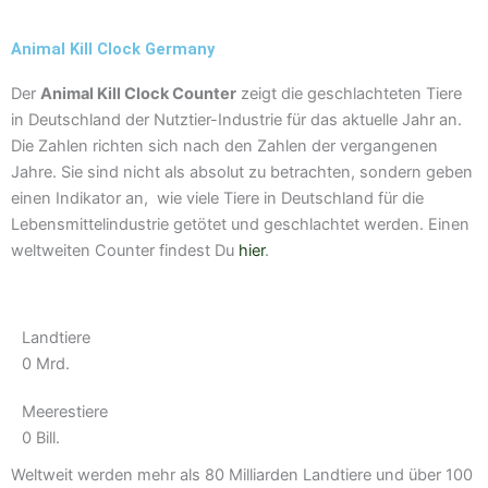
y
t
r
e
e
a
Animal Kill Clock Germany
m
Der
Animal Kill Clock Counter
zeigt die geschlachteten Tiere
in Deutschland der Nutztier-Industrie für das aktuelle Jahr an.
Die Zahlen richten sich nach den Zahlen der vergangenen
Jahre. Sie sind nicht als absolut zu betrachten, sondern geben
einen Indikator an, wie viele Tiere in Deutschland für die
Lebensmittelindustrie getötet und geschlachtet werden. Einen
weltweiten Counter findest Du
hier
.
Landtiere
0
Mrd.
Meerestiere
0
Bill.
Weltweit werden mehr als 80 Milliarden Landtiere und über 100