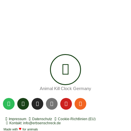
Animal Kill Clock Germany
S
P
I
Y
Y
R
p
o
n
o
o
s
o
d
s
u
u
s
t
c
t
t
t
Impressum
Datenschutz
Cookie-Richtlinien (EU)
i
a
a
u
u
Kontakt: info@erbsenschreck.de
f
♥
s
g
b
b
Made with
for animals