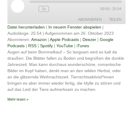
Play
Episode
1x
00:00
/
25:54
ABONNIEREN
TEILEN
Datei herunterladen
|
In neuem Fenster abspielen
|
Audiolänge: 25:54
|
Aufgenommen am 26. Oktober 2023
TEILEN
Amazon
Apple Podcasts
Abonnieren:
Amazon
|
Apple Podcasts
|
Deezer
|
Google
Podcasts
|
RSS
|
Spotify
|
YouTube
|
iTunes
Deezer
Google Podcasts
LINK
Augen auf beim Bommelkauf – So langsam wird es kalt da
RSS
Spotify
draußen. Die Blätter fallen zu Boden und begrüßen die dunkle
EMBED
YouTube
iTunes
Jahreszeit. Man kann durchaus wunderschöne, romantische
Bilder im Kopf haben, denkt man an den wilden Herbst, oder
RSS FEED
an die glitzernde Weihnachtszeit. Tierrechtsaktivist*innen
bringen es aber immer wieder fertig, die Idylle zu stören und
auf das Leid der Tiere aufmerksam zu machen.
Mehr lesen »