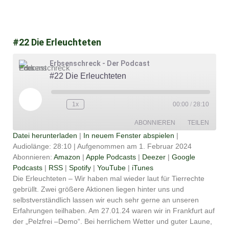
#22 Die Erleuchteten
Erbsenschreck - Der Podcast
#22 Die Erleuchteten
Play
Episode
1x
00:00
/
28:10
ABONNIEREN
TEILEN
Datei herunterladen
|
In neuem Fenster abspielen
|
Audiolänge: 28:10
|
Aufgenommen am 1. Februar 2024
TEILEN
Amazon
Apple Podcasts
Abonnieren:
Amazon
|
Apple Podcasts
|
Deezer
|
Google
Podcasts
|
RSS
|
Spotify
|
YouTube
|
iTunes
Deezer
Google Podcasts
LINK
Die Erleuchteten – Wir haben mal wieder laut für Tierrechte
RSS
Spotify
gebrüllt. Zwei größere Aktionen liegen hinter uns und
EMBED
YouTube
iTunes
selbstverständlich lassen wir euch sehr gerne an unseren
Erfahrungen teilhaben. Am 27.01.24 waren wir in Frankfurt auf
RSS FEED
der „Pelzfrei –Demo“. Bei herrlichem Wetter und guter Laune,