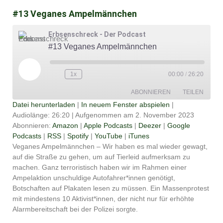
#13 Veganes Ampelmännchen
Erbsenschreck - Der Podcast
#13 Veganes Ampelmännchen
Play
Episode
1x
00:00
/
26:20
ABONNIEREN
TEILEN
Datei herunterladen
|
In neuem Fenster abspielen
|
Audiolänge: 26:20
|
Aufgenommen am 2. November 2023
TEILEN
Amazon
Apple Podcasts
Abonnieren:
Amazon
|
Apple Podcasts
|
Deezer
|
Google
Podcasts
|
RSS
|
Spotify
|
YouTube
|
iTunes
Deezer
Google Podcasts
LINK
Veganes Ampelmännchen – Wir haben es mal wieder gewagt,
RSS
Spotify
auf die Straße zu gehen, um auf Tierleid aufmerksam zu
EMBED
YouTube
iTunes
machen. Ganz terroristisch haben wir im Rahmen einer
Ampelaktion unschuldige Autofahrer*innen genötigt,
RSS FEED
Botschaften auf Plakaten lesen zu müssen. Ein Massenprotest
mit mindestens 10 Aktivist*innen, der nicht nur für erhöhte
Alarmbereitschaft bei der Polizei sorgte.