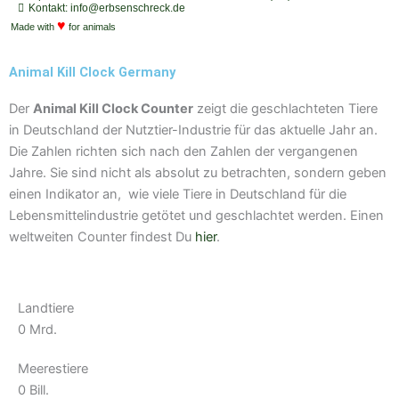
i
a
a
u
u
Kontakt: info@erbsenschreck.de
f
♥
s
g
b
b
Made with
for animals
y
t
r
e
e
a
Animal Kill Clock Germany
m
Der
Animal Kill Clock Counter
zeigt die geschlachteten Tiere
in Deutschland der Nutztier-Industrie für das aktuelle Jahr an.
Die Zahlen richten sich nach den Zahlen der vergangenen
Jahre. Sie sind nicht als absolut zu betrachten, sondern geben
einen Indikator an, wie viele Tiere in Deutschland für die
Lebensmittelindustrie getötet und geschlachtet werden. Einen
weltweiten Counter findest Du
hier
.
Landtiere
0
Mrd.
Meerestiere
0
Bill.