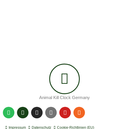
Animal Kill Clock Germany
S
P
I
Y
Y
R
p
o
n
o
o
s
o
d
s
u
u
s
t
c
t
t
t
Impressum
Datenschutz
Cookie-Richtlinien (EU)