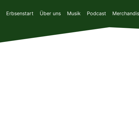
Zum
Inhalt
Erbsenstart
Über uns
Musik
Podcast
Merchandi
springen