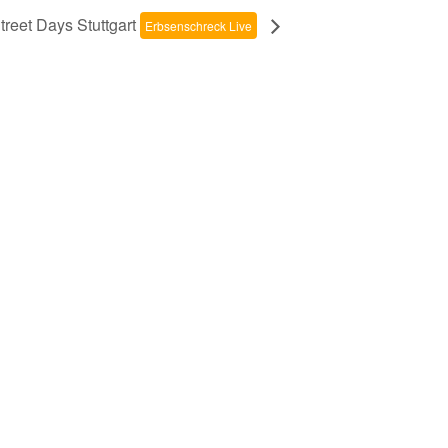
reet Days Stuttgart
Erbsenschreck Live