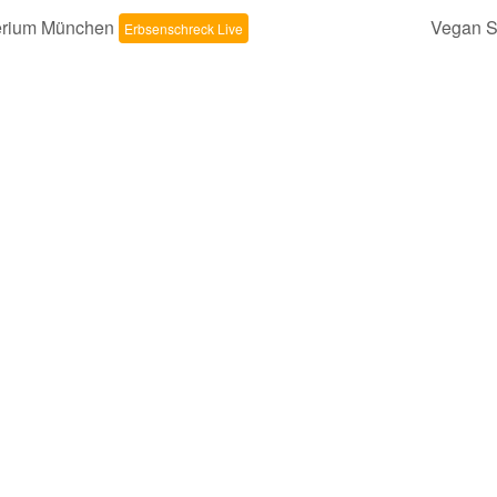
terium München
Vegan St
Erbsenschreck Live