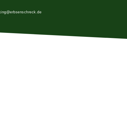
king@erbsenschreck.de