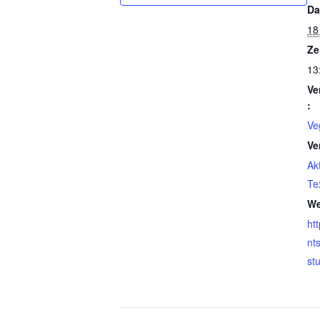
Da
18
Ze
13
Ve
:
Ve
Ve
Ak
Te
We
ht
nt
stu