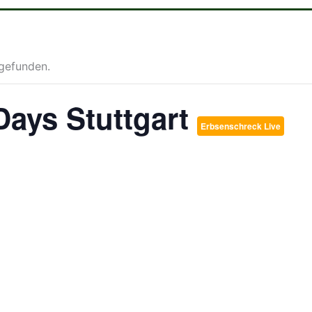
tgefunden.
Days Stuttgart
Erbsenschreck Live