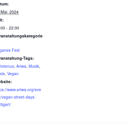
tum:
 Mai, 2024
it:
:00 - 22:00
ranstaltungskategorie
ganes Fest
ranstaltung-Tags:
tivismus
,
Ariwa
,
Musik
,
xte
,
Vegan
bsite:
tps://www.ariwa.org/eve
s/vegan-street-days-
ttgart/