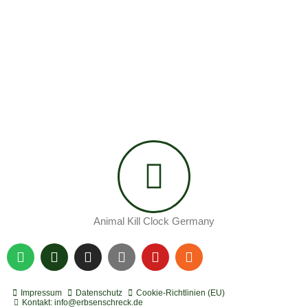
Animal Kill Clock Germany
S
P
I
Y
Y
R
p
o
n
o
o
s
o
d
s
u
u
s
t
c
t
t
t
Impressum
Datenschutz
Cookie-Richtlinien (EU)
i
a
a
u
u
Kontakt: info@erbsenschreck.de