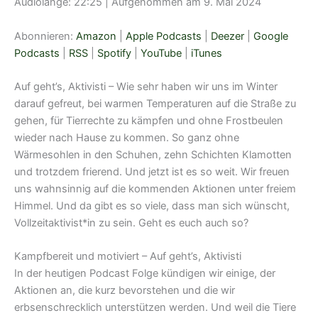
Audiolänge: 22:25
|
Aufgenommen am 9. Mai 2024
TEILEN
Amazon
Apple Podcasts
Deezer
Google Podcasts
Abonnieren:
Amazon
|
Apple Podcasts
|
Deezer
|
Google
LINK
RSS
Spotify
Podcasts
|
RSS
|
Spotify
|
YouTube
|
iTunes
EMBED
YouTube
iTunes
Auf geht’s, Aktivisti – Wie sehr haben wir uns im Winter
RSS FEED
darauf gefreut, bei warmen Temperaturen auf die Straße zu
gehen, für Tierrechte zu kämpfen und ohne Frostbeulen
wieder nach Hause zu kommen. So ganz ohne
Wärmesohlen in den Schuhen, zehn Schichten Klamotten
und trotzdem frierend. Und jetzt ist es so weit. Wir freuen
uns wahnsinnig auf die kommenden Aktionen unter freiem
Himmel. Und da gibt es so viele, dass man sich wünscht,
Vollzeitaktivist*in zu sein. Geht es euch auch so?
Kampfbereit und motiviert – Auf geht’s, Aktivisti
In der heutigen Podcast Folge kündigen wir einige, der
Aktionen an, die kurz bevorstehen und die wir
erbsenschrecklich unterstützen werden. Und weil die Tiere