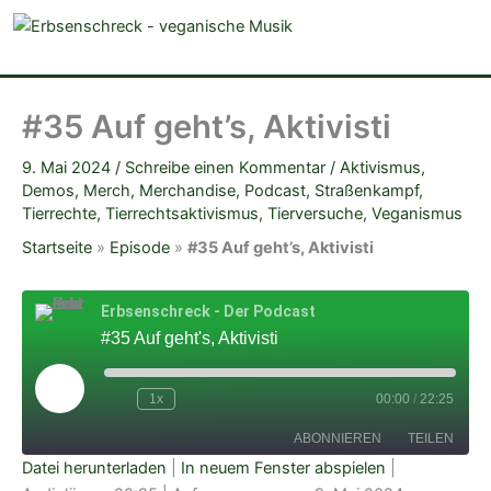
veganistische Musik und mehr
#35 Auf geht’s, Aktivisti
9. Mai 2024
/
Schreibe einen Kommentar
/
Aktivismus
,
Demos
,
Merch
,
Merchandise
,
Podcast
,
Straßenkampf
,
Tierrechte
,
Tierrechtsaktivismus
,
Tierversuche
,
Veganismus
Startseite
»
Episode
»
#35 Auf geht’s, Aktivisti
Erbsenschreck - Der Podcast
#35 Auf geht's, Aktivisti
Play
Episode
1x
00:00
/
22:25
ABONNIEREN
TEILEN
Datei herunterladen
|
In neuem Fenster abspielen
|