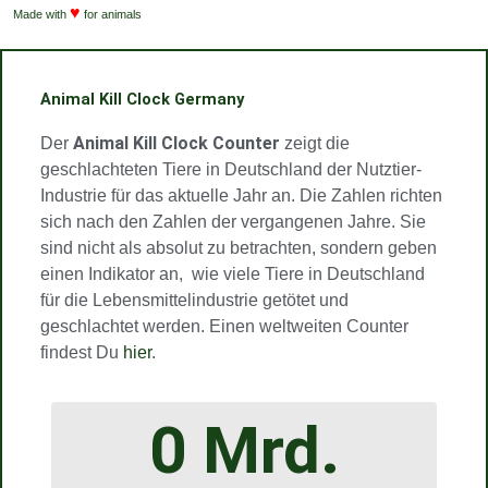
f
♥
s
g
b
b
Made with
for animals
y
t
r
e
e
a
m
Animal Kill Clock Germany
Animal Kill Clock Counter
Der
zeigt die
geschlachteten Tiere in Deutschland der Nutztier-
Industrie für das aktuelle Jahr an. Die Zahlen richten
sich nach den Zahlen der vergangenen Jahre. Sie
sind nicht als absolut zu betrachten, sondern geben
einen Indikator an, wie viele Tiere in Deutschland
für die Lebensmittelindustrie getötet und
geschlachtet werden. Einen weltweiten Counter
findest Du
hier
.
0
 Mrd.