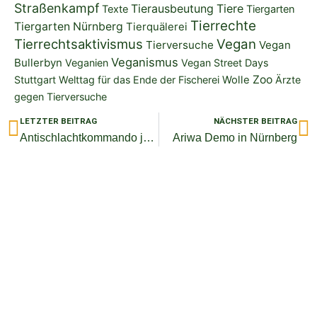
Straßenkampf
Tierausbeutung
Tiere
Texte
Tiergarten
Tierrechte
Tiergarten Nürnberg
Tierquälerei
Tierrechtsaktivismus
Vegan
Tierversuche
Vegan
Veganismus
Bullerbyn
Veganien
Vegan Street Days
Zoo
Stuttgart
Welttag für das Ende der Fischerei
Wolle
Ärzte
gegen Tierversuche
Zurück
N
LETZTER BEITRAG
NÄCHSTER BEITRAG
Antischlachtkommando jetzt erhältlich
Ariwa Demo in Nürnberg