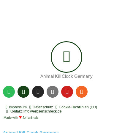
Animal Kill Clock Germany
S
P
I
Y
Y
R
p
o
n
o
o
s
o
d
s
u
u
s
t
c
t
t
t
Impressum
Datenschutz
Cookie-Richtlinien (EU)
i
a
a
u
u
Kontakt: info@erbsenschreck.de
f
♥
s
g
b
b
Made with
for animals
y
t
r
e
e
a
Animal Kill Clock Germany