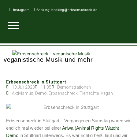
Zum
Inhalt
Instagram
Booking: booking@erbsenschreck.de
springen
veganistische Musik und mehr
Erbsenschreck in Stuttgart
10.Juli 2023
11:35
Demonstrationen
Aktivismus
,
Demo
,
Erbsenschreck
,
Tierrechte
,
Vegan
Erbsenschreck in Stuttgart – Vergangenen Samstag waren wir
endlich mal wieder bei einer
Ariwa (Animal Rights Watch)
Demo
in Stuttgart unterwegs. Es war richtig heiß, laut und wir