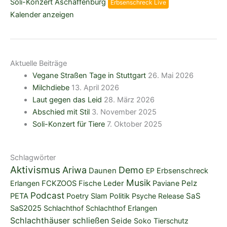
Soli-Konzert Aschaffenburg
Erbsenschreck Live
Kalender anzeigen
Aktuelle Beiträge
Vegane Straßen Tage in Stuttgart
26. Mai 2026
Milchdiebe
13. April 2026
Laut gegen das Leid
28. März 2026
Abschied mit Stil
3. November 2025
Soli-Konzert für Tiere
7. Oktober 2025
Schlagwörter
Aktivismus
Ariwa
Demo
Daunen
EP
Erbsenschreck
Musik
Pelz
Erlangen
FCKZOOS
Fische
Leder
Paviane
Podcast
SaS
PETA
Poetry Slam
Politik
Psyche
Release
SaS2025
Schlachthof
Schlachthof Erlangen
Schlachthäuser schließen
Seide
Soko Tierschutz