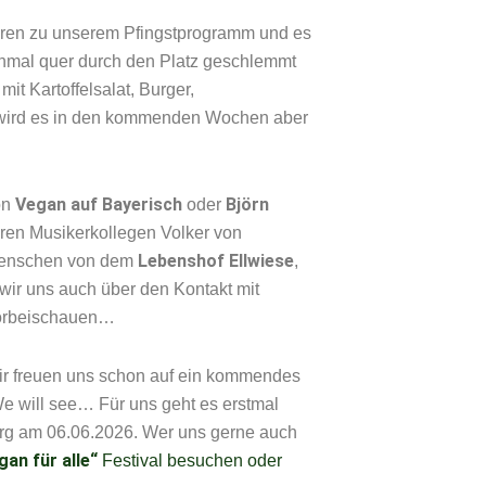
ahren zu unserem Pfingstprogramm und es
inmal quer durch den Platz geschlemmt
t Kartoffelsalat, Burger,
 wird es in den kommenden Wochen aber
Vegan auf Bayerisch
Björn
on
oder
eren Musikerkollegen Volker von
Lebenshof Ellwiese
 Menschen von dem
,
 wir uns auch über den Kontakt mit
 vorbeischauen…
Wir freuen uns schon auf ein kommendes
e will see… Für uns geht es erstmal
erg am 06.06.2026. Wer uns gerne auch
gan für alle“
Festival besuchen oder