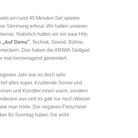
eils ein rund 40 Minuten-Set spielen
tive Stimmung erfreut. Wir hatten unseren
enso. Natürlich hatten wir ein paar Hits
„Auf Demo“
h
. Technik, Sound, Bühne,
t meckern. Das haben die ARIWA Stuttgart
r mal hervorragend gemeistert.
gangenes Jahr war es doch sehr
lief alles super. Knallende Sonne und
r:innen und Künstler:innen warm, sondern
gendwann aus und es gab nur noch Wasser
 wie man hörte. Der veganen Fleischerei
er für Sonntag haben Sie wohl