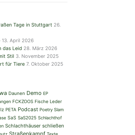
aßen Tage in Stuttgart
26.
e
13. April 2026
 das Leid
28. März 2026
it Stil
3. November 2025
rt für Tiere
7. Oktober 2025
iwa
Demo
Daunen
EP
angen
FCKZOOS
Fische
Leder
Podcast
lz
PETA
Poetry Slam
SaS
ase
SaS2025
Schlachthof
Schlachthäuser schließen
en
Straßenkampf
hutz
Texte