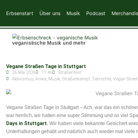
Zum
Inhalt
Erbsenstart
Über uns
Musik
Podcast
Merchandi
springen
veganistische Musik und mehr
Vegane Straßen Tage in Stuttgart
26.Mai 2026
11:46
Straßenfest
Aktivismus
,
Ariwa
,
Musik
,
Straßenkampf
,
Tierrechte
,
Vegan Street
Vegane Straßen Tage in Stuttgart – Ach, war das ein schöne
war herrlich, wir hatten eine super Stimmung und so viel Sp
Days in Stuttgart
.
Wir haben viele bekannte Gesichert wied
Unterhaltungen gehabt und natürlich auch wieder mal viele