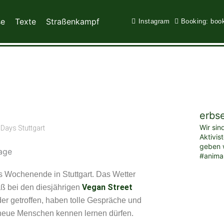
se
Texte
Straßenkampf
Instagram
Booking: boo
erbs
Wir sin
 Days Stuttgart
Aktivis
geben w
#anima
s Wochenende in Stuttgart. Das Wetter
Vegan Street
aß bei den diesjährigen
er getroffen, haben tolle Gespräche und
 neue Menschen kennen lernen dürfen.