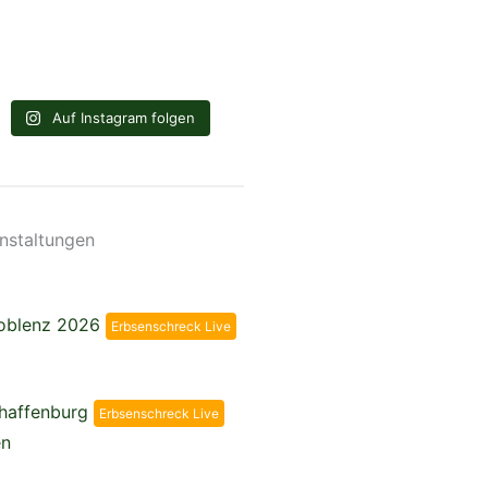
Auf Instagram folgen
nstaltungen
Koblenz 2026
Erbsenschreck Live
chaffenburg
Erbsenschreck Live
en