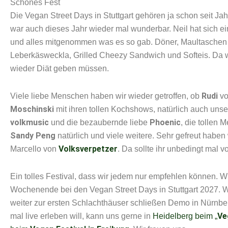
Schönes Fest
Die Vegan Street Days in Stuttgart gehören ja schon seit J
war auch dieses Jahr wieder mal wunderbar. Neil hat sich e
und alles mitgenommen was es so gab. Döner, Maultaschen mi
Leberkäsweckla, Grilled Cheezy Sandwich und Softeis. Da
wieder Diät geben müssen.
Rudi
Viele liebe Menschen haben wir wieder getroffen, ob
v
Moschinski
mit ihren tollen Kochshows, natürlich auch uns
volkmusic
Phoenic
und die bezaubernde liebe
, die tollen
Sandy Peng
natürlich und viele weitere. Sehr gefreut haben
Volksverpetzer
Marcello von
. Da sollte ihr unbedingt mal
Ein tolles Festival, dass wir jedem nur empfehlen können. 
Wochenende bei den Vegan Street Days in Stuttgart 2027. W
weiter zur ersten Schlachthäuser schließen Demo in Nürnb
Ve
mal live erleben will, kann uns gerne in
Heidelberg beim „