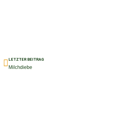
Zurück
LETZTER BEITRAG
Milchdiebe