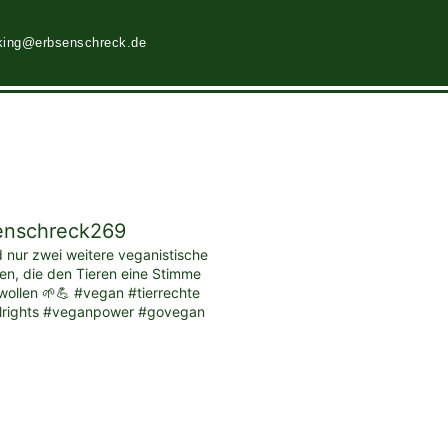
king@erbsenschreck.de
enschreck269
d nur zwei weitere veganistische
ten, die den Tieren eine Stimme
ollen 🌱💪 #vegan #tierrechte
lrights #veganpower #govegan