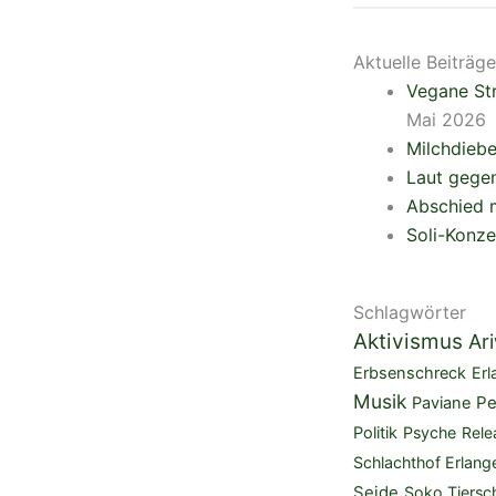
Aktuelle Beiträge
Vegane Str
Mai 2026
Milchdieb
Laut gegen
Abschied m
Soli-Konze
Schlagwörter
Aktivismus
Ar
Erbsenschreck
Erl
Musik
Pe
Paviane
Politik
Psyche
Rele
Schlachthof Erlang
Seide
Soko Tiersc