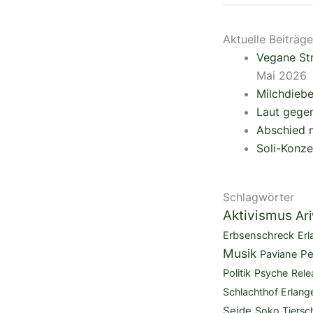
Aktuelle Beiträge
Vegane Str
Mai 2026
Milchdieb
Laut gegen
Abschied m
Soli-Konze
Schlagwörter
Aktivismus
Ar
Erbsenschreck
Erl
Musik
Pe
Paviane
Politik
Psyche
Rele
Schlachthof Erlang
Seide
Soko Tiersc