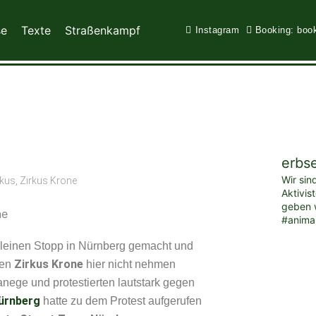
se
Texte
Straßenkampf
Instagram
Booking: boo
erbs
Wir sin
rkus
,
Zirkus Krone
Aktivis
geben w
#anima
 kleinen Stopp in Nürnberg gemacht und
Zirkus Krone
den
hier nicht nehmen
Manege und protestierten lautstark gegen
ürnberg
hatte zu dem Protest aufgerufen