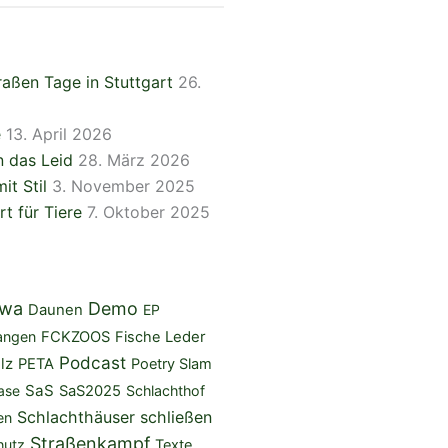
aßen Tage in Stuttgart
26.
e
13. April 2026
 das Leid
28. März 2026
it Stil
3. November 2025
rt für Tiere
7. Oktober 2025
iwa
Demo
Daunen
EP
angen
FCKZOOS
Fische
Leder
Podcast
lz
PETA
Poetry Slam
SaS
ase
SaS2025
Schlachthof
Schlachthäuser schließen
en
Straßenkampf
hutz
Texte