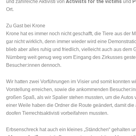
Activists for the victims
P
und zahlreiche Aktivisti von
und
Ort.
Zu Gast bei Krone
Krone hat es immer noch nicht geschafft, die Tiere aus der
gar nicht wirklich, denn immer wieder wird eine Demonstratio
blieb aber alles ruhig und friedlich, vielleicht auch aus de
Nürnberg weit genug weg vom Eingang des Zirkusses gestellt
Besucher:innen dennoch.
Wir hatten zwei Vorführungen im Visier und somit konnten wi
Vorstellung erreichen, sowie die ankommenden Besucher:inn
großen Spaß, als wir Spalier stehen mussten, um die Autos
einer Weile haben die Ordner die Route geändert, damit die
doofen Tierrechtsaktivisti vorbeifahren mussten.
Erbsenschreck hat auch ein kleines „Ständchen“ gehalten 