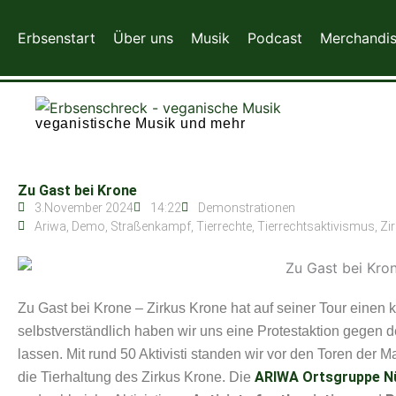
Zum
Inhalt
Erbsenstart
Über uns
Musik
Podcast
Merchandi
springen
veganistische Musik und mehr
Zu Gast bei Krone
3.November 2024
14:22
Demonstrationen
Ariwa
,
Demo
,
Straßenkampf
,
Tierrechte
,
Tierrechtsaktivismus
,
Zi
Zu Gast bei Krone – Zirkus Krone hat auf seiner Tour einen
selbstverständlich haben wir uns eine Protestaktion gegen 
lassen. Mit rund 50 Aktivisti standen wir vor den Toren der 
ARIWA Ortsgruppe N
die Tierhaltung des Zirkus Krone. Die