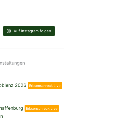
Auf Instagram folgen
nstaltungen
Koblenz 2026
Erbsenschreck Live
chaffenburg
Erbsenschreck Live
en