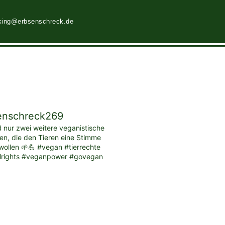
king@erbsenschreck.de
enschreck269
d nur zwei weitere veganistische
ten, die den Tieren eine Stimme
ollen 🌱💪 #vegan #tierrechte
lrights #veganpower #govegan