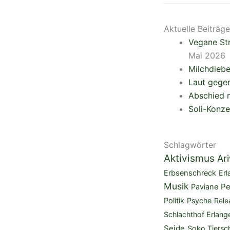
Aktuelle Beiträge
Vegane Str
Mai 2026
Milchdieb
Laut gegen
Abschied m
Soli-Konze
Schlagwörter
Aktivismus
Ar
Erbsenschreck
Erl
Musik
Pe
Paviane
Politik
Psyche
Rele
Schlachthof Erlang
Seide
Soko Tiersc