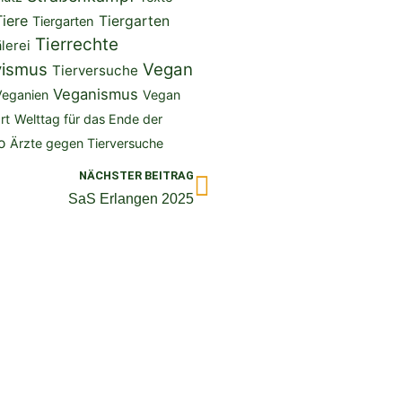
Tiere
Tiergarten
Tiergarten
Tierrechte
lerei
vismus
Vegan
Tierversuche
Veganismus
Veganien
Vegan
rt
Welttag für das Ende der
o
Ärzte gegen Tierversuche
Nächster
NÄCHSTER BEITRAG
SaS Erlangen 2025