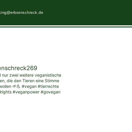
king@erbsenschreck.de
enschreck269
d nur zwei weitere veganistische
ten, die den Tieren eine Stimme
ollen 🌱💪 #vegan #tierrechte
lrights #veganpower #govegan