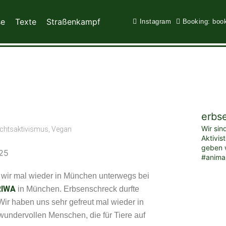
se
Texte
Straßenkampf
Instagram
Booking: boo
erbs
Wir sin
echtsaktivismus
,
Vegan
Aktivis
geben w
#anima
r mal wieder in München unterwegs bei
RIWA
in München. Erbsenschreck durfte
Wir haben uns sehr gefreut mal wieder in
wundervollen Menschen, die für Tiere auf