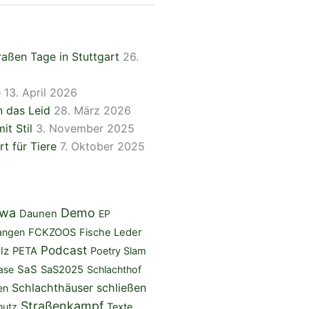
aßen Tage in Stuttgart
26.
e
13. April 2026
 das Leid
28. März 2026
it Stil
3. November 2025
rt für Tiere
7. Oktober 2025
iwa
Demo
Daunen
EP
angen
FCKZOOS
Fische
Leder
Podcast
lz
PETA
Poetry Slam
SaS
ase
SaS2025
Schlachthof
Schlachthäuser schließen
en
Straßenkampf
hutz
Texte