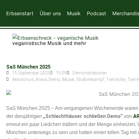
Zum
Inhalt
Erbsenstart
Über uns
Musik
Podcast
Merchandi
springen
veganistische Musik und mehr
SaS München 2025
15.September 2025
15:09
Demonstrationen
Aktivismus
,
Ariwa
,
Demo
,
Musik
,
Straßenkampf
,
Tierrechte
,
Tierr
SaS München 2025 – Am vergangenen Wochenende waren wi
„Schlachthäuser schließen Demo“
A
der diesjährigen
von
erneut ein paar Liedchen trällern und der Menge einheizen. 
München unterwegs zu sein und hatten einen tollen Tag mit 