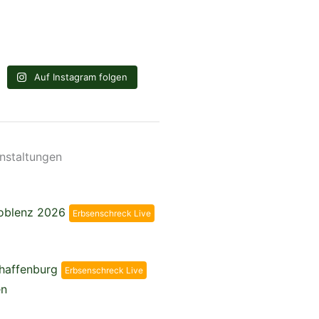
Auf Instagram folgen
nstaltungen
Koblenz 2026
Erbsenschreck Live
chaffenburg
Erbsenschreck Live
en