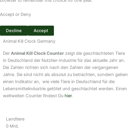
browser to remember this choice for one year.
a
Accept or Deny
m
Decline
Accept
Animal Kill Clock Germany
Der
Animal Kill Clock Counter
zeigt die geschlachteten Tiere
in Deutschland der Nutztier-Industrie für das aktuelle Jahr an.
Die Zahlen richten sich nach den Zahlen der vergangenen
Jahre. Sie sind nicht als absolut zu betrachten, sondern geben
einen Indikator an, wie viele Tiere in Deutschland für die
Lebensmittelindustrie getötet und geschlachtet werden. Einen
weltweiten Counter findest Du
hier
.
Landtiere
0
Mrd.