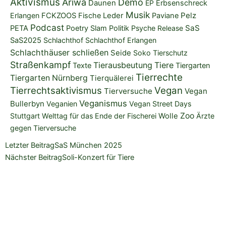
Aktivismus
Ariwa
Demo
Daunen
EP
Erbsenschreck
Musik
Pelz
Erlangen
FCKZOOS
Fische
Leder
Paviane
Podcast
SaS
PETA
Poetry Slam
Politik
Psyche
Release
SaS2025
Schlachthof
Schlachthof Erlangen
Schlachthäuser schließen
Seide
Soko Tierschutz
Straßenkampf
Tierausbeutung
Tiere
Texte
Tiergarten
Tierrechte
Tiergarten Nürnberg
Tierquälerei
Tierrechtsaktivismus
Vegan
Tierversuche
Vegan
Veganismus
Bullerbyn
Veganien
Vegan Street Days
Zoo
Stuttgart
Welttag für das Ende der Fischerei
Wolle
Ärzte
gegen Tierversuche
Zurück
Nächster
Letzter Beitrag
SaS München 2025
Nächster Beitrag
Soli-Konzert für Tiere