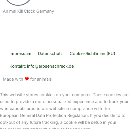
Animal Kill Clock Germany
S
P
I
Y
Y
R
p
o
n
o
o
s
Impressum
Datenschutz
Cookie-Richtlinien (EU)
o
d
s
u
u
s
Kontakt: info@erbsenschreck.de
t
c
t
t
t
♥
Made with
for animals
i
a
a
u
u
This website stores cookies on your computer. These cookies are
f
s
g
b
b
used to provide a more personalized experience and to track your
whereabouts around our website in compliance with the
y
t
r
e
e
European General Data Protection Regulation. If you decide to to
opt-out of any future tracking, a cookie will be setup in your