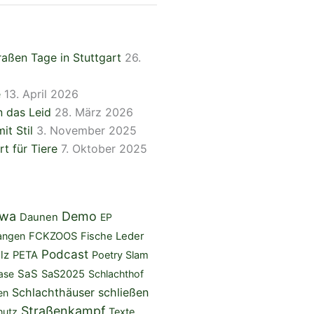
aßen Tage in Stuttgart
26.
e
13. April 2026
 das Leid
28. März 2026
it Stil
3. November 2025
rt für Tiere
7. Oktober 2025
iwa
Demo
Daunen
EP
angen
FCKZOOS
Fische
Leder
Podcast
lz
PETA
Poetry Slam
SaS
ase
SaS2025
Schlachthof
Schlachthäuser schließen
en
Straßenkampf
hutz
Texte