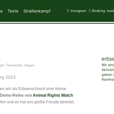
se
Texte
Straßenkampf
Instagram
Booking: boo
erbs
k
Wir sin
pf
,
Tierrechte
,
Vegan
Aktivis
geben w
#anima
 wir als Erbsenschreck eine kleine
“ Demo-Reihe von
Animal Rights Watch
fen und es hat uns große Freude bereitet.