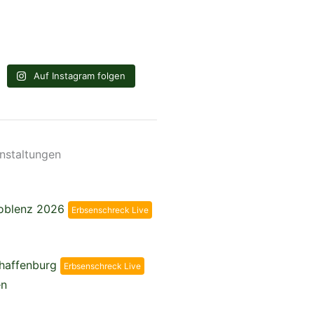
Auf Instagram folgen
nstaltungen
Koblenz 2026
Erbsenschreck Live
chaffenburg
Erbsenschreck Live
en