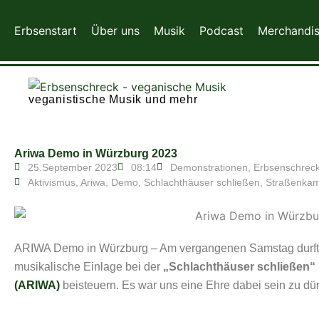
Zum
Inhalt
Erbsenstart
Über uns
Musik
Podcast
Merchandi
springen
veganistische Musik und mehr
Ariwa Demo in Würzburg 2023
25.September 2023
08:14
Demonstrationen
,
Erbsenschrec
Aktivismus
,
Ariwa
,
Demo
,
Schlachthäuser schließen
,
Straßenkam
ARIWA Demo in Würzburg – Am vergangenen Samstag durften
musikalische Einlage bei der
„Schlachthäuser schließen
(ARIWA)
beisteuern. Es war uns eine Ehre dabei sein zu dür