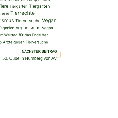
Tiere
Tiergarten
Tiergarten
Tierrechte
lerei
vismus
Vegan
Tierversuche
Veganismus
Veganien
Vegan
rt
Welttag für das Ende der
o
Ärzte gegen Tierversuche
Nächster
NÄCHSTER BEITRAG
50. Cube in Nürnberg von AV