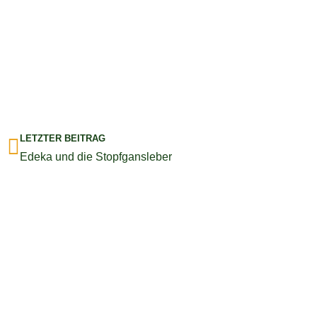
Zurück
LETZTER BEITRAG
Edeka und die Stopfgansleber