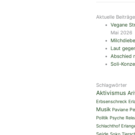
Aktuelle Beiträge
Vegane Str
Mai 2026
Milchdieb
Laut gegen
Abschied m
Soli-Konze
Schlagwörter
Aktivismus
Ar
Erbsenschreck
Erl
Musik
Pe
Paviane
Politik
Psyche
Rele
Schlachthof Erlang
Seide
Soko Tiersc