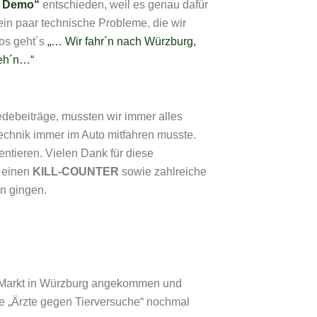
f Demo“
entschieden, weil es genau dafür
ein paar technische Probleme, die wir
os geht´s
„… Wir fahr´n nach Würzburg,
geh´n…“
edebeiträge, mussten wir immer alles
Technik immer im Auto mitfahren musste.
ntieren. Vielen Dank für diese
 einen
KILL-COUNTER
sowie zahlreiche
n gingen.
 Markt in Würzburg angekommen und
e „Ärzte gegen Tierversuche“ nochmal