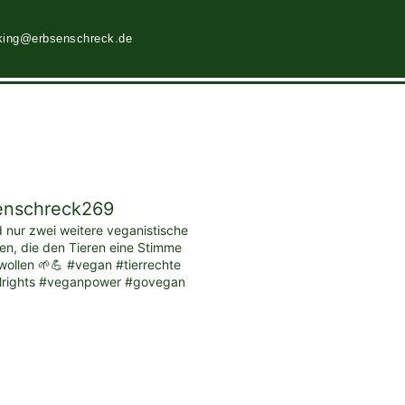
king@erbsenschreck.de
enschreck269
d nur zwei weitere veganistische
ten, die den Tieren eine Stimme
ollen 🌱💪 #vegan #tierrechte
lrights #veganpower #govegan