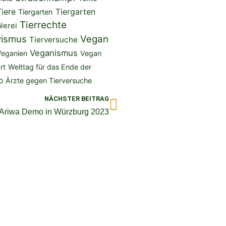
Tiere
Tiergarten
Tiergarten
Tierrechte
lerei
vismus
Vegan
Tierversuche
Veganismus
Veganien
Vegan
rt
Welttag für das Ende der
o
Ärzte gegen Tierversuche
Nächster
NÄCHSTER BEITRAG
Ariwa Demo in Würzburg 2023