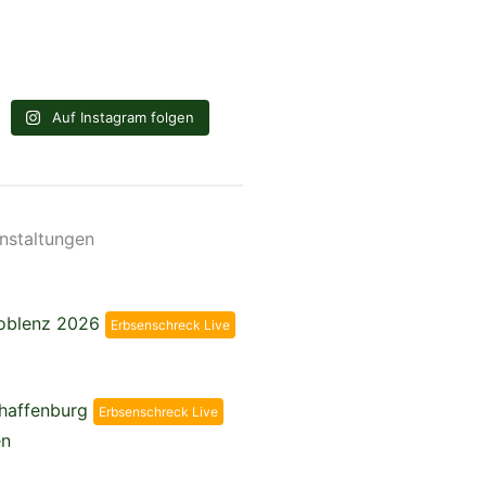
Auf Instagram folgen
nstaltungen
Koblenz 2026
Erbsenschreck Live
chaffenburg
Erbsenschreck Live
en