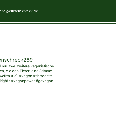
king@erbsenschreck.de
enschreck269
d nur zwei weitere veganistische
ten, die den Tieren eine Stimme
ollen 🌱💪 #vegan #tierrechte
lrights #veganpower #govegan