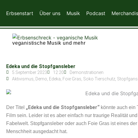
Zum
Inhalt
Erbsenstart
Über uns
Musik
Podcast
Merchandi
springen
veganistische Musik und mehr
Edeka und die Stopfgansleber
5.September 2023
12:20
Demonstrationen
Aktivismus
,
Demo
,
Edeka
,
Foie Gras
,
Soko Tierschutz
,
Stopfgans
„Edeka und die Stopfgansleber“
Der Titel
könnte auch ein T
Film sein. Leider ist es aber einfach nur traurige Realität 
Fabelwelt. Stopfgansleber oder auch Foie Gras ist eines der
Menschheit ausgedacht hat.