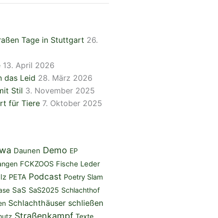
aßen Tage in Stuttgart
26.
e
13. April 2026
 das Leid
28. März 2026
it Stil
3. November 2025
rt für Tiere
7. Oktober 2025
iwa
Demo
Daunen
EP
angen
FCKZOOS
Fische
Leder
Podcast
lz
PETA
Poetry Slam
SaS
ase
SaS2025
Schlachthof
Schlachthäuser schließen
en
Straßenkampf
hutz
Texte