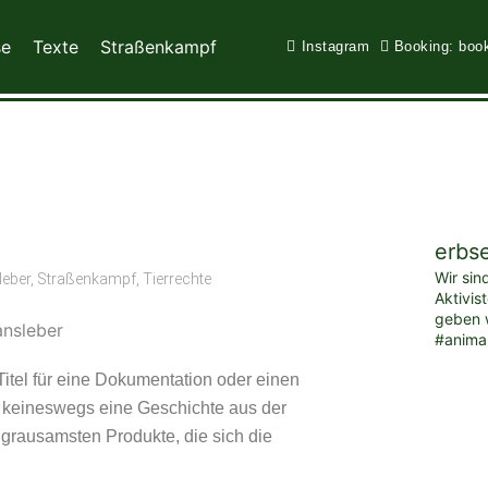
se
Texte
Straßenkampf
Instagram
Booking: boo
erbs
Wir sin
leber
,
Straßenkampf
,
Tierrechte
Aktivis
geben w
#anima
itel für eine Dokumentation oder einen
und keineswegs eine Geschichte aus der
 grausamsten Produkte, die sich die