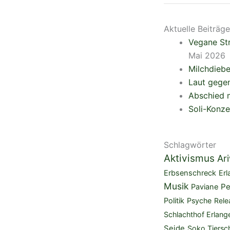
Aktuelle Beiträge
Vegane Str
Mai 2026
Milchdieb
Laut gegen
Abschied m
Soli-Konze
Schlagwörter
Aktivismus
Ar
Erbsenschreck
Erl
Musik
Pe
Paviane
Politik
Psyche
Rele
Schlachthof Erlang
Seide
Soko Tiersc